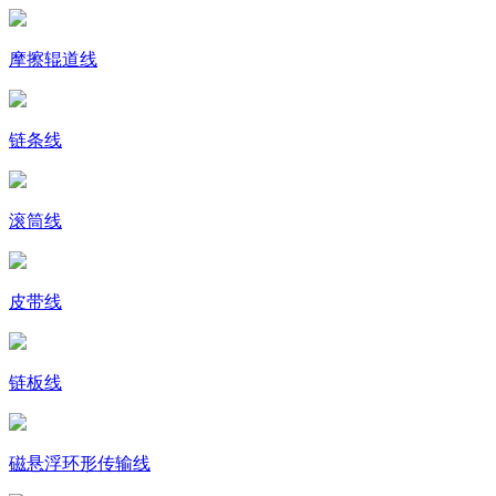
摩擦辊道线
链条线
滚筒线
皮带线
链板线
磁悬浮环形传输线