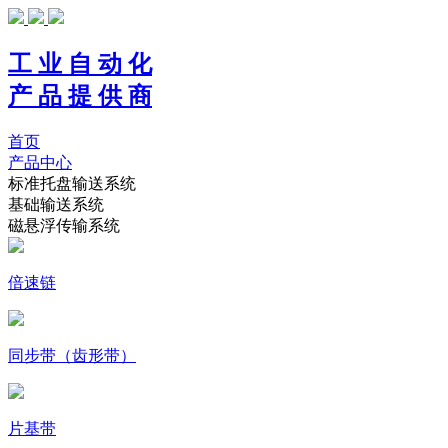
工 业 自 动 化
产 品 提 供 商
首页
产品中心
标准托盘输送系统
基础输送系统
磁悬浮传输系统
倍速链
同步带（齿形带）
片基带