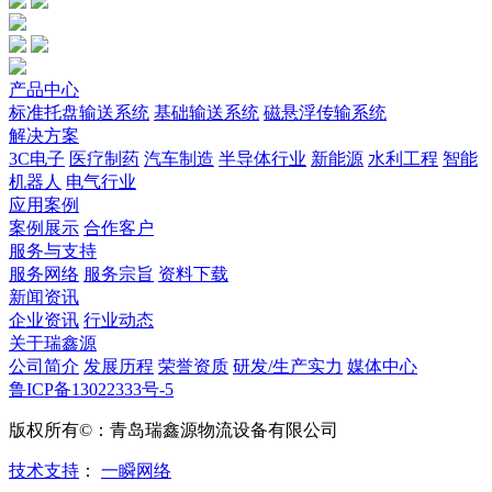
产品中心
标准托盘输送系统
基础输送系统
磁悬浮传输系统
解决方案
3C电子
医疗制药
汽车制造
半导体行业
新能源
水利工程
智能
机器人
电气行业
应用案例
案例展示
合作客户
服务与支持
服务网络
服务宗旨
资料下载
新闻资讯
企业资讯
行业动态
关于瑞鑫源
公司简介
发展历程
荣誉资质
研发/生产实力
媒体中心
鲁ICP备13022333号-5
版权所有©：青岛瑞鑫源物流设备有限公司
技术支持
：
一瞬网络