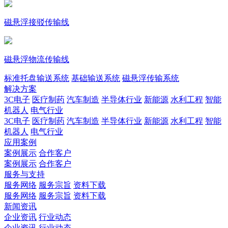
磁悬浮接驳传输线
磁悬浮物流传输线
标准托盘输送系统
基础输送系统
磁悬浮传输系统
解决方案
3C电子
医疗制药
汽车制造
半导体行业
新能源
水利工程
智能
机器人
电气行业
3C电子
医疗制药
汽车制造
半导体行业
新能源
水利工程
智能
机器人
电气行业
应用案例
案例展示
合作客户
案例展示
合作客户
服务与支持
服务网络
服务宗旨
资料下载
服务网络
服务宗旨
资料下载
新闻资讯
企业资讯
行业动态
企业资讯
行业动态