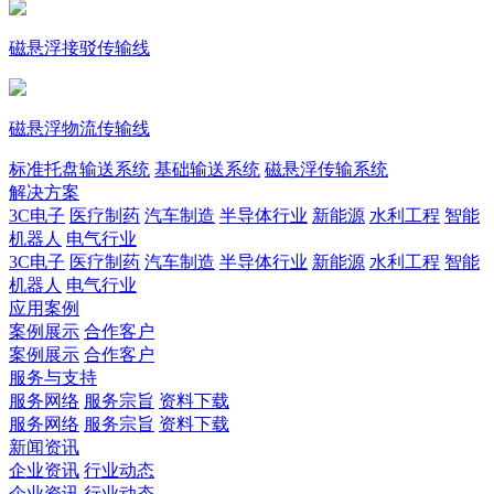
磁悬浮接驳传输线
磁悬浮物流传输线
标准托盘输送系统
基础输送系统
磁悬浮传输系统
解决方案
3C电子
医疗制药
汽车制造
半导体行业
新能源
水利工程
智能
机器人
电气行业
3C电子
医疗制药
汽车制造
半导体行业
新能源
水利工程
智能
机器人
电气行业
应用案例
案例展示
合作客户
案例展示
合作客户
服务与支持
服务网络
服务宗旨
资料下载
服务网络
服务宗旨
资料下载
新闻资讯
企业资讯
行业动态
企业资讯
行业动态