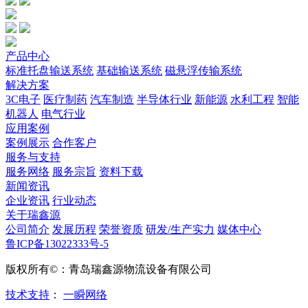
产品中心
标准托盘输送系统
基础输送系统
磁悬浮传输系统
解决方案
3C电子
医疗制药
汽车制造
半导体行业
新能源
水利工程
智能
机器人
电气行业
应用案例
案例展示
合作客户
服务与支持
服务网络
服务宗旨
资料下载
新闻资讯
企业资讯
行业动态
关于瑞鑫源
公司简介
发展历程
荣誉资质
研发/生产实力
媒体中心
鲁ICP备13022333号-5
版权所有©：青岛瑞鑫源物流设备有限公司
技术支持
：
一瞬网络