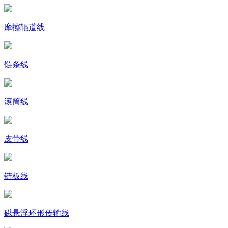
摩擦辊道线
链条线
滚筒线
皮带线
链板线
磁悬浮环形传输线