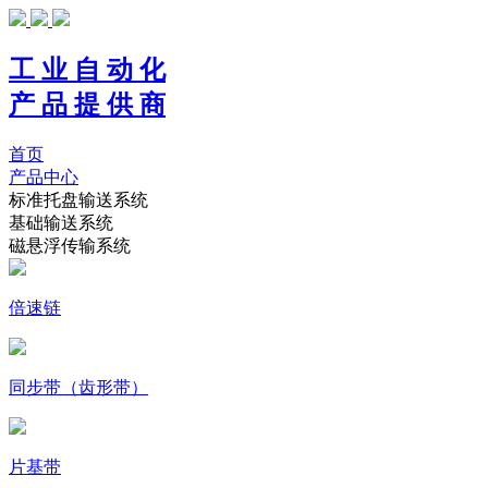
工 业 自 动 化
产 品 提 供 商
首页
产品中心
标准托盘输送系统
基础输送系统
磁悬浮传输系统
倍速链
同步带（齿形带）
片基带