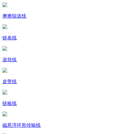
摩擦辊道线
链条线
滚筒线
皮带线
链板线
磁悬浮环形传输线