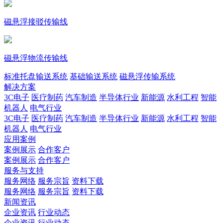
磁悬浮接驳传输线
磁悬浮物流传输线
标准托盘输送系统
基础输送系统
磁悬浮传输系统
解决方案
3C电子
医疗制药
汽车制造
半导体行业
新能源
水利工程
智能
机器人
电气行业
3C电子
医疗制药
汽车制造
半导体行业
新能源
水利工程
智能
机器人
电气行业
应用案例
案例展示
合作客户
案例展示
合作客户
服务与支持
服务网络
服务宗旨
资料下载
服务网络
服务宗旨
资料下载
新闻资讯
企业资讯
行业动态
企业资讯
行业动态