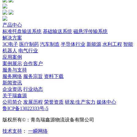
产品中心
标准托盘输送系统
基础输送系统
磁悬浮传输系统
解决方案
3C电子
医疗制药
汽车制造
半导体行业
新能源
水利工程
智能
机器人
电气行业
应用案例
案例展示
合作客户
服务与支持
服务网络
服务宗旨
资料下载
新闻资讯
企业资讯
行业动态
关于瑞鑫源
公司简介
发展历程
荣誉资质
研发/生产实力
媒体中心
鲁ICP备13022333号-5
版权所有©：青岛瑞鑫源物流设备有限公司
技术支持
：
一瞬网络