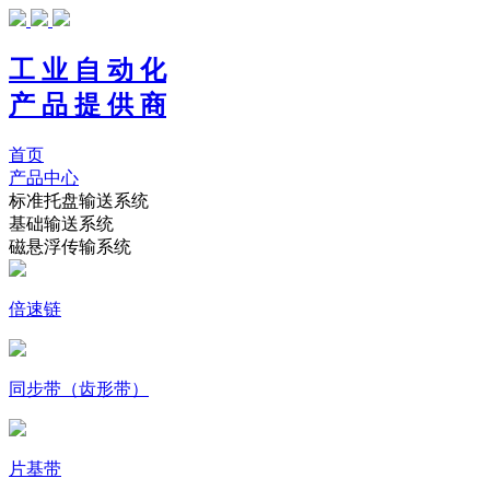
工 业 自 动 化
产 品 提 供 商
首页
产品中心
标准托盘输送系统
基础输送系统
磁悬浮传输系统
倍速链
同步带（齿形带）
片基带