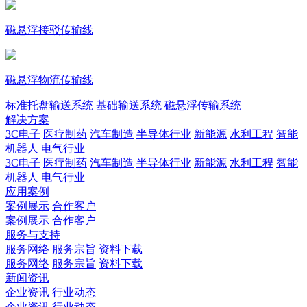
磁悬浮接驳传输线
磁悬浮物流传输线
标准托盘输送系统
基础输送系统
磁悬浮传输系统
解决方案
3C电子
医疗制药
汽车制造
半导体行业
新能源
水利工程
智能
机器人
电气行业
3C电子
医疗制药
汽车制造
半导体行业
新能源
水利工程
智能
机器人
电气行业
应用案例
案例展示
合作客户
案例展示
合作客户
服务与支持
服务网络
服务宗旨
资料下载
服务网络
服务宗旨
资料下载
新闻资讯
企业资讯
行业动态
企业资讯
行业动态