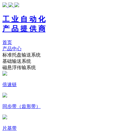
工 业 自 动 化
产 品 提 供 商
首页
产品中心
标准托盘输送系统
基础输送系统
磁悬浮传输系统
倍速链
同步带（齿形带）
片基带