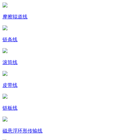
摩擦辊道线
链条线
滚筒线
皮带线
链板线
磁悬浮环形传输线