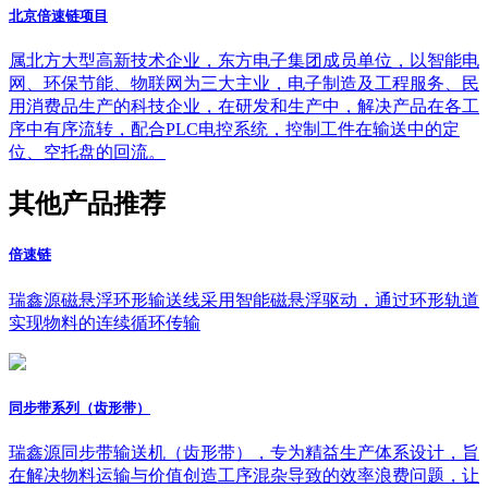
北京倍速链项目
属北方大型高新技术企业，东方电子集团成员单位，以智能电
网、环保节能、物联网为三大主业，电子制造及工程服务、民
用消费品生产的科技企业，在研发和生产中，解决产品在各工
序中有序流转，配合PLC电控系统，控制工件在输送中的定
位、空托盘的回流。
其他产品推荐
倍速链
瑞鑫源磁悬浮环形输送线采用智能磁悬浮驱动，通过环形轨道
实现物料的连续循环传输
同步带系列（齿形带）
瑞鑫源同步带输送机（齿形带），专为精益生产体系设计，旨
在解决物料运输与价值创造工序混杂导致的效率浪费问题，让