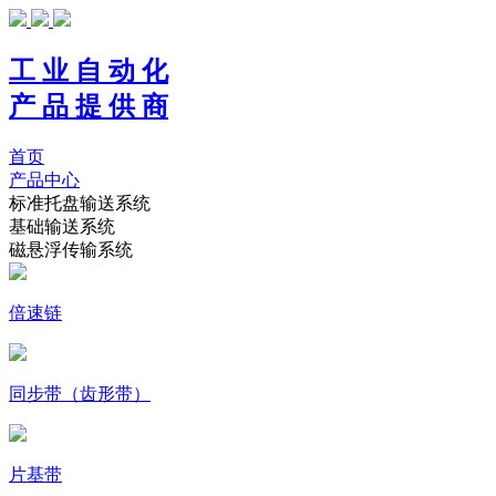
工 业 自 动 化
产 品 提 供 商
首页
产品中心
标准托盘输送系统
基础输送系统
磁悬浮传输系统
倍速链
同步带（齿形带）
片基带