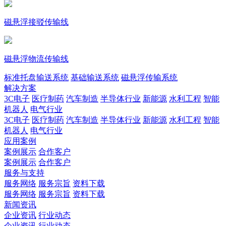
磁悬浮接驳传输线
磁悬浮物流传输线
标准托盘输送系统
基础输送系统
磁悬浮传输系统
解决方案
3C电子
医疗制药
汽车制造
半导体行业
新能源
水利工程
智能
机器人
电气行业
3C电子
医疗制药
汽车制造
半导体行业
新能源
水利工程
智能
机器人
电气行业
应用案例
案例展示
合作客户
案例展示
合作客户
服务与支持
服务网络
服务宗旨
资料下载
服务网络
服务宗旨
资料下载
新闻资讯
企业资讯
行业动态
企业资讯
行业动态