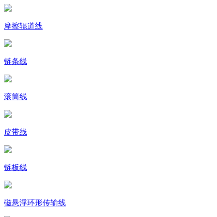
摩擦辊道线
链条线
滚筒线
皮带线
链板线
磁悬浮环形传输线