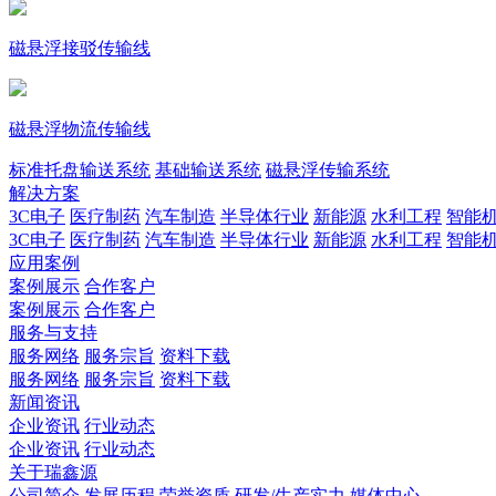
磁悬浮接驳传输线
磁悬浮物流传输线
标准托盘输送系统
基础输送系统
磁悬浮传输系统
解决方案
3C电子
医疗制药
汽车制造
半导体行业
新能源
水利工程
智能
3C电子
医疗制药
汽车制造
半导体行业
新能源
水利工程
智能
应用案例
案例展示
合作客户
案例展示
合作客户
服务与支持
服务网络
服务宗旨
资料下载
服务网络
服务宗旨
资料下载
新闻资讯
企业资讯
行业动态
企业资讯
行业动态
关于瑞鑫源
公司简介
发展历程
荣誉资质
研发/生产实力
媒体中心