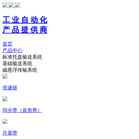
工 业 自 动 化
产 品 提 供 商
首页
产品中心
标准托盘输送系统
基础输送系统
磁悬浮传输系统
倍速链
同步带（齿形带）
片基带