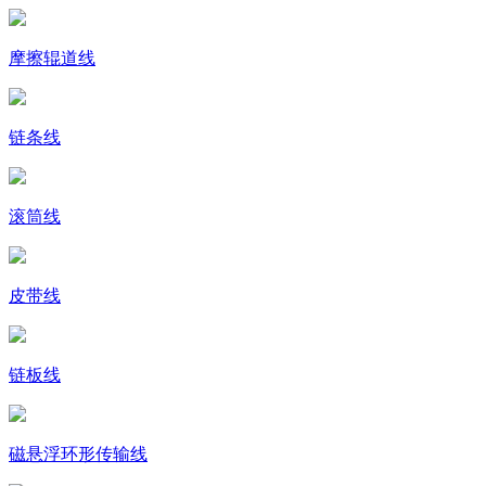
摩擦辊道线
链条线
滚筒线
皮带线
链板线
磁悬浮环形传输线