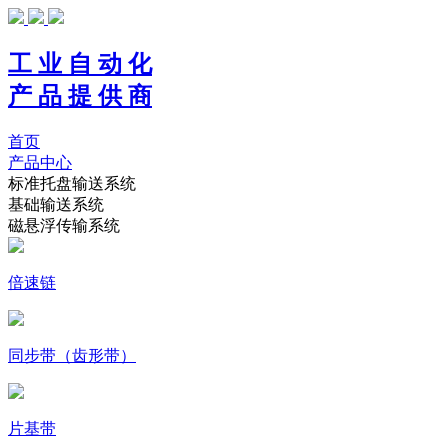
工 业 自 动 化
产 品 提 供 商
首页
产品中心
标准托盘输送系统
基础输送系统
磁悬浮传输系统
倍速链
同步带（齿形带）
片基带