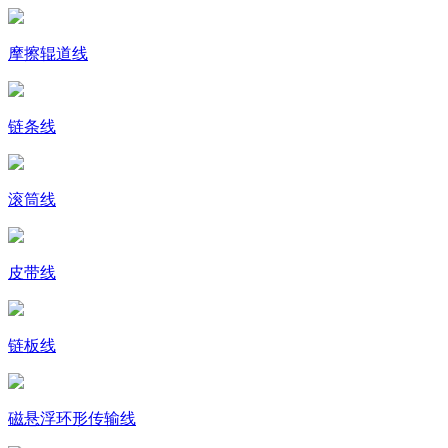
摩擦辊道线
链条线
滚筒线
皮带线
链板线
磁悬浮环形传输线