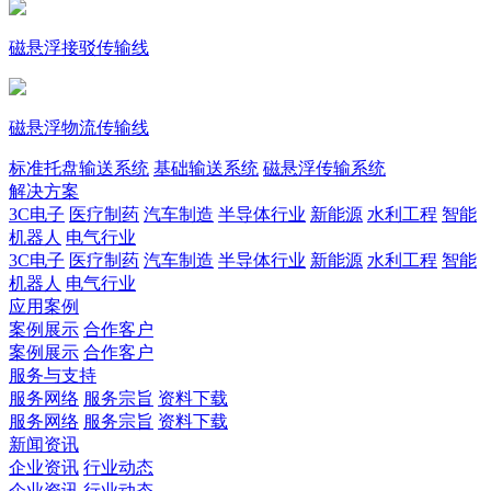
磁悬浮接驳传输线
磁悬浮物流传输线
标准托盘输送系统
基础输送系统
磁悬浮传输系统
解决方案
3C电子
医疗制药
汽车制造
半导体行业
新能源
水利工程
智能
机器人
电气行业
3C电子
医疗制药
汽车制造
半导体行业
新能源
水利工程
智能
机器人
电气行业
应用案例
案例展示
合作客户
案例展示
合作客户
服务与支持
服务网络
服务宗旨
资料下载
服务网络
服务宗旨
资料下载
新闻资讯
企业资讯
行业动态
企业资讯
行业动态