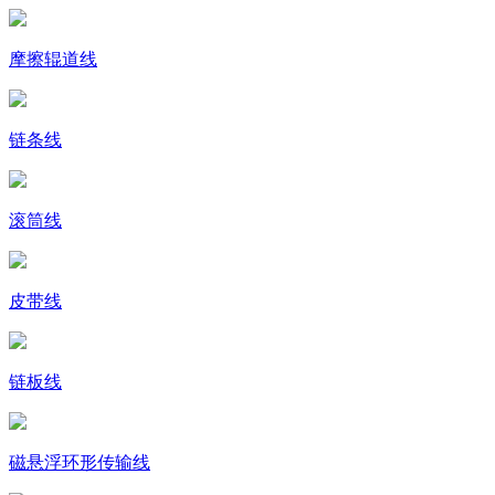
摩擦辊道线
链条线
滚筒线
皮带线
链板线
磁悬浮环形传输线