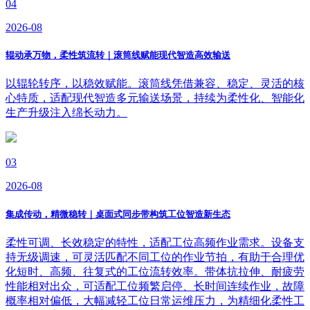
04
2026-08
辊动承万物，柔性筑流转｜滚筒线赋能现代智造高效输送
以辊轮转序，以稳效赋能。滚筒线凭借兼容、稳定、灵活的核
心特质，适配现代智造多元输送场景，持续为柔性化、智能化
生产升级注入绵长动力。
03
2026-08
集成传动，精微稳转｜桌面式同步带构筑工位智造新生态
柔性可调、长效稳定的特性，适配工位高频作业需求。设备支
持无级调速，可灵活匹配不同工位的作业节拍，有助于合理优
化短时、高频、往复式的工位流转效率。带体抗拉伸、耐疲劳
性能相对出众，可适配工位频繁启停、长时间连续作业，故障
概率相对偏低，大幅减轻工位日常运维压力，为精细化柔性工