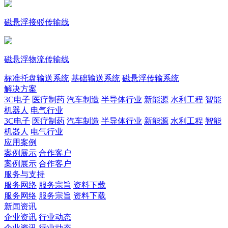
磁悬浮接驳传输线
磁悬浮物流传输线
标准托盘输送系统
基础输送系统
磁悬浮传输系统
解决方案
3C电子
医疗制药
汽车制造
半导体行业
新能源
水利工程
智能
机器人
电气行业
3C电子
医疗制药
汽车制造
半导体行业
新能源
水利工程
智能
机器人
电气行业
应用案例
案例展示
合作客户
案例展示
合作客户
服务与支持
服务网络
服务宗旨
资料下载
服务网络
服务宗旨
资料下载
新闻资讯
企业资讯
行业动态
企业资讯
行业动态