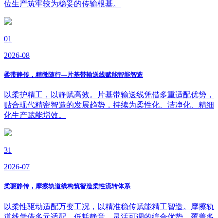
位生产筑牢较为稳妥的传输根基。
01
2026-08
柔带静传，精微随行—片基带输送线赋能智能智造
以柔护精工，以静赋高效。片基带输送线凭借多重适配优势，
贴合现代精密智造的发展趋势，持续为柔性化、洁净化、精细
化生产赋能增效。
31
2026-07
柔驱静传，摩擦轨道线构筑智造柔性流转体系
以柔性驱动适配万变工况，以精准稳传赋能精工智造。摩擦轨
道线凭借多元适配、低耗静音、灵活可调的综合优势，覆盖多