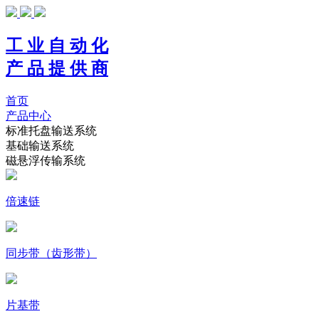
工 业 自 动 化
产 品 提 供 商
首页
产品中心
标准托盘输送系统
基础输送系统
磁悬浮传输系统
倍速链
同步带（齿形带）
片基带