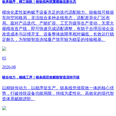
板承稳序，精工续航｜链板线构筑重载输送新生态
模块化柔性架构赋予设备充足的迭代适配能力。链板线可根据
车间空间格局，灵活组合多种走线形态，适配差异化厂区布
局。面对产品迭代、产能扩容、工艺升级等生产变动，无需大
规模改造产线，即可快速完成适配调整，有助于合理压缩企业
改造成本与运维开支。设备整体故障率相对偏低，长效运行稳
定耐久，为智能智造连续量产筑牢较为稳妥的传输根基。
05
2026-08
链合动力，稳续工序｜链条线双效赋能智造流转升级
以精链传动力，以稳序促生产。链条线凭借双效一体的核心优
势，打破传统设备功能局限，持续为柔性化、高效化的现代智
造体系赋能进阶。