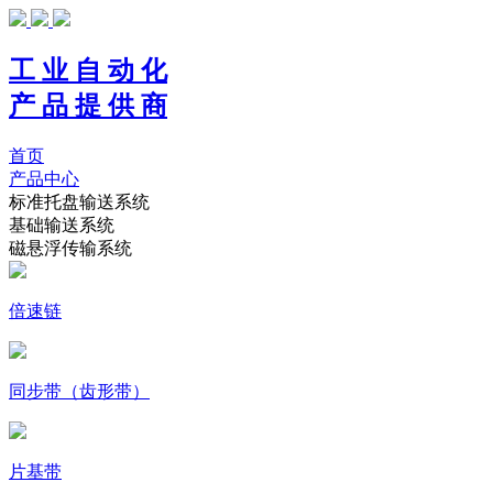
工 业 自 动 化
产 品 提 供 商
首页
产品中心
标准托盘输送系统
基础输送系统
磁悬浮传输系统
倍速链
同步带（齿形带）
片基带