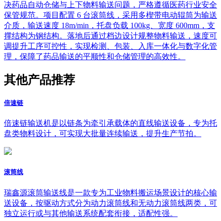
决药品自动仓储与上下物料输送问题，严格遵循医药行业安全
保管规范。项目配置 6 台滚筒线，采用多楔带电动辊筒为输送
介质，输送速度 18m/min，托盘负载 100kg、宽度 600mm，支
撑结构为钢结构。落地后通过档边设计规整物料输送，速度可
调提升工序可控性，实现检测、包装、入库一体化与数字化管
理，保障了药品输送的平顺性和仓储管理的高效性。
其他产品推荐
倍速链
倍速链输送机是以链条为牵引承载体的直线输送设备，专为托
盘类物料设计，可实现大批量连续输送，提升生产节拍。
滚筒线
瑞鑫源滚筒输送线是一款专为工业物料搬运场景设计的核心输
送设备，按驱动方式分为动力滚筒线和无动力滚筒线两类，可
独立运行或与其他输送系统配套衔接，适配性强。