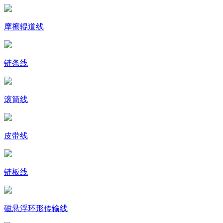
摩擦辊道线
链条线
滚筒线
皮带线
链板线
磁悬浮环形传输线