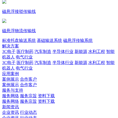
磁悬浮接驳传输线
磁悬浮物流传输线
标准托盘输送系统
基础输送系统
磁悬浮传输系统
解决方案
3C电子
医疗制药
汽车制造
半导体行业
新能源
水利工程
智能
机器人
电气行业
3C电子
医疗制药
汽车制造
半导体行业
新能源
水利工程
智能
机器人
电气行业
应用案例
案例展示
合作客户
案例展示
合作客户
服务与支持
服务网络
服务宗旨
资料下载
服务网络
服务宗旨
资料下载
新闻资讯
企业资讯
行业动态
企业资讯
行业动态