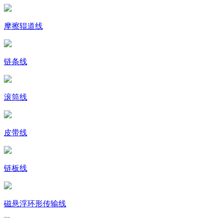
摩擦辊道线
链条线
滚筒线
皮带线
链板线
磁悬浮环形传输线