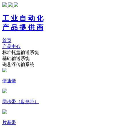
工 业 自 动 化
产 品 提 供 商
首页
产品中心
标准托盘输送系统
基础输送系统
磁悬浮传输系统
倍速链
同步带（齿形带）
片基带