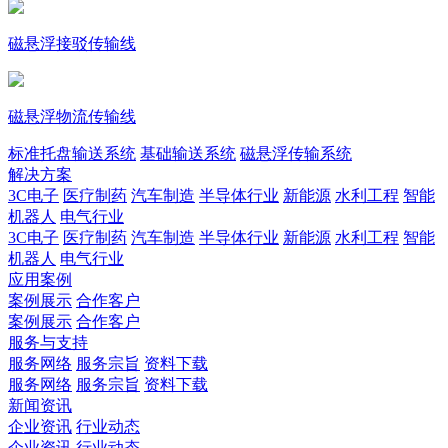
磁悬浮接驳传输线
磁悬浮物流传输线
标准托盘输送系统
基础输送系统
磁悬浮传输系统
解决方案
3C电子
医疗制药
汽车制造
半导体行业
新能源
水利工程
智能
机器人
电气行业
3C电子
医疗制药
汽车制造
半导体行业
新能源
水利工程
智能
机器人
电气行业
应用案例
案例展示
合作客户
案例展示
合作客户
服务与支持
服务网络
服务宗旨
资料下载
服务网络
服务宗旨
资料下载
新闻资讯
企业资讯
行业动态
企业资讯
行业动态