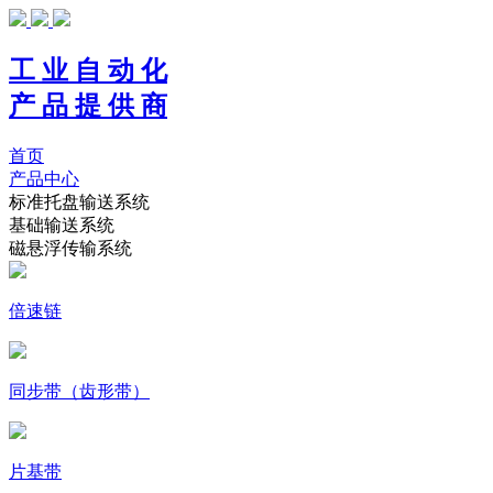
工 业 自 动 化
产 品 提 供 商
首页
产品中心
标准托盘输送系统
基础输送系统
磁悬浮传输系统
倍速链
同步带（齿形带）
片基带