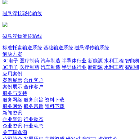
磁悬浮接驳传输线
磁悬浮物流传输线
标准托盘输送系统
基础输送系统
磁悬浮传输系统
解决方案
3C电子
医疗制药
汽车制造
半导体行业
新能源
水利工程
智能
3C电子
医疗制药
汽车制造
半导体行业
新能源
水利工程
智能
应用案例
案例展示
合作客户
案例展示
合作客户
服务与支持
服务网络
服务宗旨
资料下载
服务网络
服务宗旨
资料下载
新闻资讯
企业资讯
行业动态
企业资讯
行业动态
关于瑞鑫源
公司简介
发展历程
荣誉资质
研发/生产实力
媒体中心