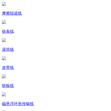
摩擦辊道线
链条线
滚筒线
皮带线
链板线
磁悬浮环形传输线