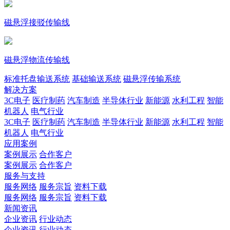
磁悬浮接驳传输线
磁悬浮物流传输线
标准托盘输送系统
基础输送系统
磁悬浮传输系统
解决方案
3C电子
医疗制药
汽车制造
半导体行业
新能源
水利工程
智能
机器人
电气行业
3C电子
医疗制药
汽车制造
半导体行业
新能源
水利工程
智能
机器人
电气行业
应用案例
案例展示
合作客户
案例展示
合作客户
服务与支持
服务网络
服务宗旨
资料下载
服务网络
服务宗旨
资料下载
新闻资讯
企业资讯
行业动态
企业资讯
行业动态