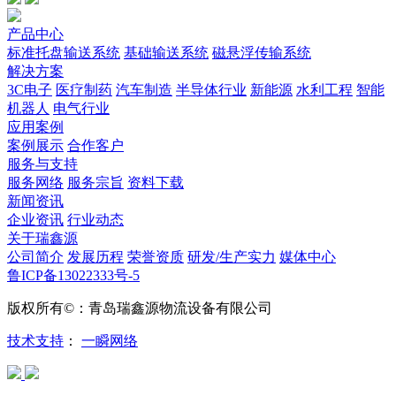
产品中心
标准托盘输送系统
基础输送系统
磁悬浮传输系统
解决方案
3C电子
医疗制药
汽车制造
半导体行业
新能源
水利工程
智能
机器人
电气行业
应用案例
案例展示
合作客户
服务与支持
服务网络
服务宗旨
资料下载
新闻资讯
企业资讯
行业动态
关于瑞鑫源
公司简介
发展历程
荣誉资质
研发/生产实力
媒体中心
鲁ICP备13022333号-5
版权所有©：青岛瑞鑫源物流设备有限公司
技术支持
：
一瞬网络