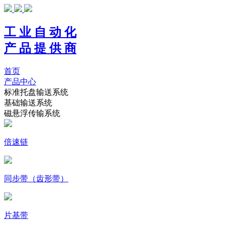
工 业 自 动 化
产 品 提 供 商
首页
产品中心
标准托盘输送系统
基础输送系统
磁悬浮传输系统
倍速链
同步带（齿形带）
片基带