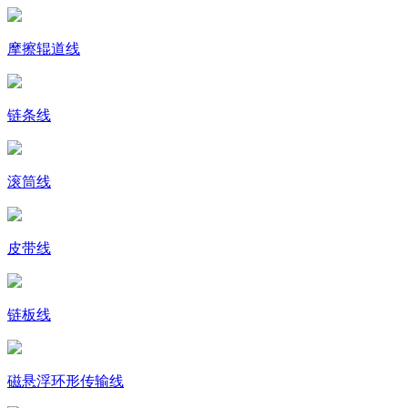
摩擦辊道线
链条线
滚筒线
皮带线
链板线
磁悬浮环形传输线